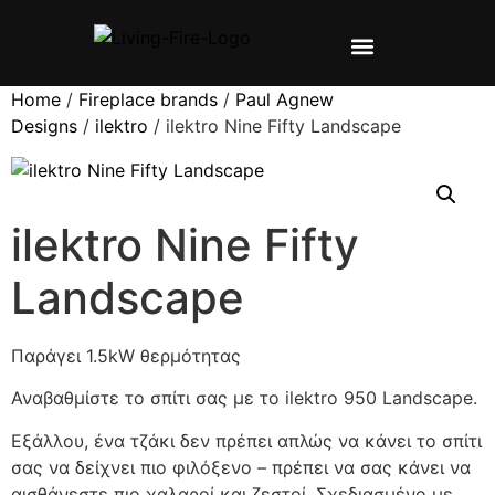
ΣΧΕΤΙΚΑ ΜΕ ΕΜΑΣ
ΠΡΟΪΌΝΤΑ ▼
ΕΓΧΕΙΡΙΔΙΑ ▼
Home
/
Fireplace brands
/
Paul Agnew
Designs
/
ilektro
/ ilektro Nine Fifty Landscape
ilektro Nine Fifty
Landscape
Παράγει 1.5kW θερμότητας
Αναβαθμίστε το σπίτι σας με το ilektro 950 Landscape.
Εξάλλου, ένα τζάκι δεν πρέπει απλώς να κάνει το σπίτι
σας να δείχνει πιο φιλόξενο – πρέπει να σας κάνει να
αισθάνεστε πιο χαλαροί και ζεστοί. Σχεδιασμένο με