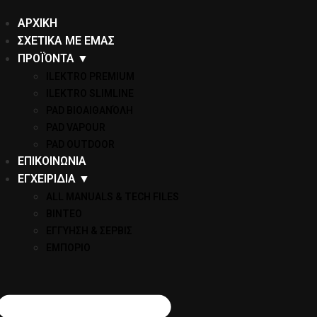
ΑΡΧΙΚΗ
ΣΧΕΤΙΚΑ ΜΕ ΕΜΑΣ
ΠΡΟΪΌΝΤΑ ▼
ILEKTRO PREMIUM
ILEKTRO SLIMLINE
PAD ΒΙΟΑΙΘΑΝΌΛΗ
PAD VAPOUR
PAD OUTDOOR
ΕΠΙΚΟΙΝΩΝΙΑ
ΕΓΧΕΙΡΙΔΙΑ ▼
ALL MANUALS & TECH FILES
ΒΙΝΤΕΟ
ΕΓΓΥΗΣΗ & ΣΕΡΒΙΣ
ΕΜΠΟΡΙΟ