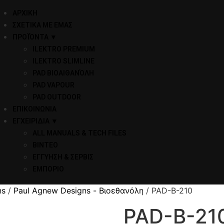
ΑΡΧΙΚΗ
ΣΧΕΤΙΚΑ ΜΕ ΕΜΑΣ
ΠΡΟΪΌΝΤΑ ▼
ILEKTRO PREMIUM
ILEKTRO SLIMLINE
PAD ΒΙΟΑΙΘΑΝΌΛΗ
PAD VAPOUR
PAD OUTDOOR
ΕΠΙΚΟΙΝΩΝΙΑ
ΕΓΧΕΙΡΙΔΙΑ ▼
ALL MANUALS & TECH FILES
ΒΙΝΤΕΟ
ΕΓΓΥΗΣΗ & ΣΕΡΒΙΣ
ΕΜΠΟΡΙΟ
ns
/
Paul Agnew Designs - Βιοεθανόλη
/ PAD-B-210
PAD-B-21