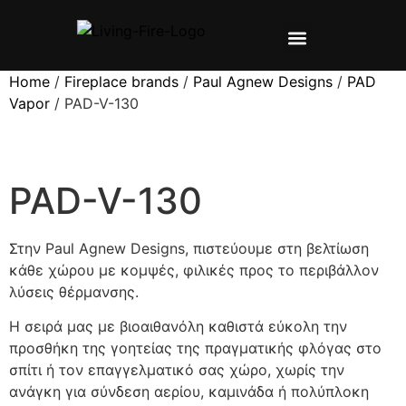
ΣΧΕΤΙΚΑ ΜΕ ΕΜΑΣ
ΠΡΟΪΌΝΤΑ ▼
ΕΓΧΕΙΡΙΔΙΑ ▼
Home
/
Fireplace brands
/
Paul Agnew Designs
/
PAD
Vapor
/ PAD-V-130
PAD-V-130
Στην Paul Agnew Designs, πιστεύουμε στη βελτίωση
κάθε χώρου με κομψές, φιλικές προς το περιβάλλον
λύσεις θέρμανσης.
Η σειρά μας με βιοαιθανόλη καθιστά εύκολη την
προσθήκη της γοητείας της πραγματικής φλόγας στο
σπίτι ή τον επαγγελματικό σας χώρο, χωρίς την
ανάγκη για σύνδεση αερίου, καμινάδα ή πολύπλοκη