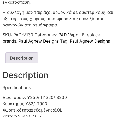
εγκατάσταση.
Η συλλογή μας ταιριάζει αρμονικά σε εσωτερικούς και
εξωτερικούς χώρους, προσφέροντας ευελιξία και
ασυναγώνιστη ατμόσφαιρα.
SKU:
PAD-V130
Categories:
PAD Vapor
,
Fireplace
brands
,
Paul Agnew Designs
Tag:
Paul Agnew Designs
Description
Description
Specifications:
Διαστάσεις: Υ250/ Π1320/ Β230
Καυστήρας:Y32/ Π990
ΧωρητικότηταΔεξαμένης:6.0L
Κατανάλωση:0.40L/H