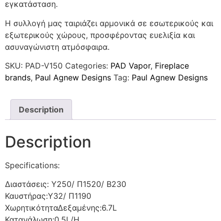
εγκατάσταση.
Η συλλογή μας ταιριάζει αρμονικά σε εσωτερικούς και
εξωτερικούς χώρους, προσφέροντας ευελιξία και
ασυναγώνιστη ατμόσφαιρα.
SKU:
PAD-V150
Categories:
PAD Vapor
,
Fireplace
brands
,
Paul Agnew Designs
Tag:
Paul Agnew Designs
Description
Description
Specifications:
Διαστάσεις: Υ250/ Π1520/ Β230
Καυστήρας:Y32/ Π1190
ΧωρητικότηταΔεξαμένης:6.7L
Κατανάλωση:0.5L/H