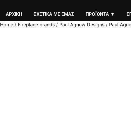
Skip
to
ΑΡΧΙΚΗ
ΣΧΕΤΙΚΑ ΜΕ ΕΜΑΣ
ΠΡΟΪΌΝΤΑ ▼
Ε
content
Home
/
Fireplace brands
/
Paul Agnew Designs
/
Paul Agn