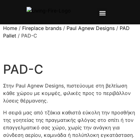
ΣΧΕΤΙΚΑ ΜΕ ΕΜΑΣ
ΠΡΟΪΌΝΤΑ ▼
ΕΓΧΕΙΡΙΔΙΑ ▼
Home
/
Fireplace brands
/
Paul Agnew Designs
/
PAD
Pallet
/ PAD-C
PAD-C
Στην Paul Agnew Designs, πιστεύουμε στη βελτίωση
κάθε χώρου με κομψές, φιλικές προς το περιβάλλον
λύσεις θέρμανσης.
Η σειρά μας από τζάκια καθιστά εύκολη την προσθήκη
της γοητείας της πραγματικής φλόγας στο σπίτι ή τον
επαγγελματικό σας χώρο, χωρίς την ανάγκη για
σύνδεση αερίου, καμινάδα ή πολύπλοκη εγκατάσταση.