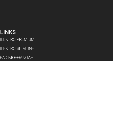
LINKS
ILEKTRO PREMIUM
ILEKTRO SLIMLINE
PAD ΒΙΟΕΘΑΝΟΛΗ
PAD VAPOUR
PAD OUTDOOR
ΣΧΕΤΙΚΑ ΜΕ ΕΜΑΣ
ΕΓΧΕΙΡΙΔΙΑ
ΕΠΙΚΟΙΝΩΝΊΑ